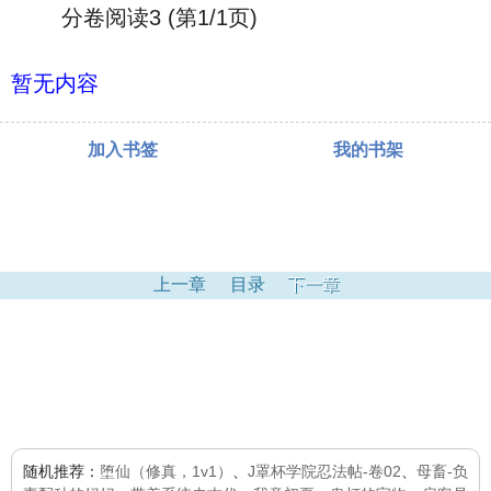
分卷阅读3 (第1/1页)
暂无内容
加入书签
我的书架
上一章
目录
下一章
随机推荐：
堕仙（修真，1v1）
、
J罩杯学院忍法帖-卷02
、
母畜-负