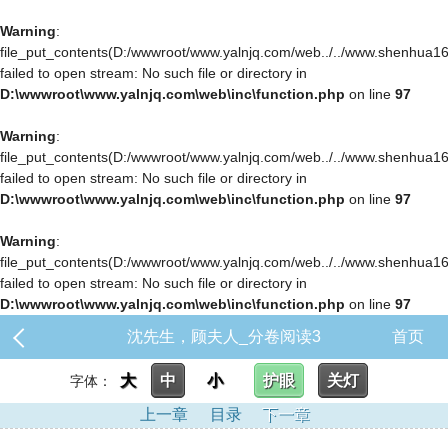
Warning
:
file_put_contents(D:/wwwroot/www.yalnjq.com/web../../www.shenhua163.c
failed to open stream: No such file or directory in
D:\wwwroot\www.yalnjq.com\web\inc\function.php
on line
97
Warning
:
file_put_contents(D:/wwwroot/www.yalnjq.com/web../../www.shenhua163.c
failed to open stream: No such file or directory in
D:\wwwroot\www.yalnjq.com\web\inc\function.php
on line
97
Warning
:
file_put_contents(D:/wwwroot/www.yalnjq.com/web../../www.shenhua163.c
failed to open stream: No such file or directory in
D:\wwwroot\www.yalnjq.com\web\inc\function.php
on line
97
沈先生，顾夫人_分卷阅读3
首页
大
中
小
护眼
关灯
字体：
上一章
目录
下一章