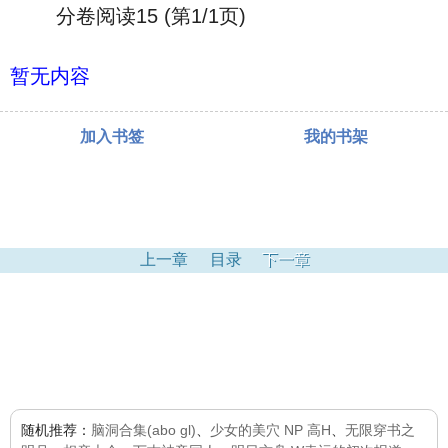
分卷阅读15 (第1/1页)
暂无内容
加入书签
我的书架
上一章
目录
下一章
随机推荐：
脑洞合集(abo gl)
、
少女的美穴 NP 高H
、
无限穿书之