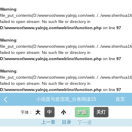
Warning
:
file_put_contents(D:/wwwroot/www.yalnjq.com/web../../www.shenhua163.c
failed to open stream: No such file or directory in
D:\wwwroot\www.yalnjq.com\web\inc\function.php
on line
97
Warning
:
file_put_contents(D:/wwwroot/www.yalnjq.com/web../../www.shenhua163.c
failed to open stream: No such file or directory in
D:\wwwroot\www.yalnjq.com\web\inc\function.php
on line
97
Warning
:
file_put_contents(D:/wwwroot/www.yalnjq.com/web../../www.shenhua163.c
failed to open stream: No such file or directory in
D:\wwwroot\www.yalnjq.com\web\inc\function.php
on line
97
小混蛋与老流氓_分卷阅读15
首页
大
中
小
护眼
关灯
字体：
上一章
目录
下一章