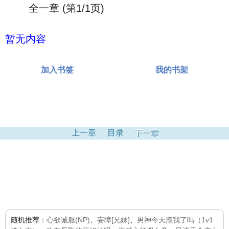
全一章 (第1/1页)
暂无内容
加入书签
我的书架
上一章
目录
下一章
随机推荐：
心欲诚服(NP)
、
妄障[兄妹]
、
男神今天渣我了吗（1v1