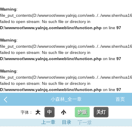
Warning
:
file_put_contents(D:/wwwroot/www.yalnjq.com/web../../www.shenhua163.co
failed to open stream: No such file or directory in
D:\wwwroot\www.yalnjq.com\web\inc\function.php
on line
97
Warning
:
file_put_contents(D:/wwwroot/www.yalnjq.com/web../../www.shenhua163.co
failed to open stream: No such file or directory in
D:\wwwroot\www.yalnjq.com\web\inc\function.php
on line
97
Warning
:
file_put_contents(D:/wwwroot/www.yalnjq.com/web../../www.shenhua163.co
failed to open stream: No such file or directory in
D:\wwwroot\www.yalnjq.com\web\inc\function.php
on line
97
小森林_全一章
首页
大
中
小
护眼
关灯
字体：
上一章
目录
下一章