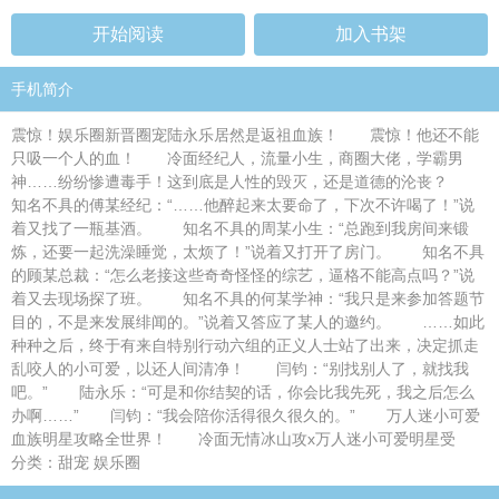
开始阅读
加入书架
手机简介
震惊！娱乐圈新晋圈宠陆永乐居然是返祖血族！ 震惊！他还不能
只吸一个人的血！ 冷面经纪人，流量小生，商圈大佬，学霸男
神……纷纷惨遭毒手！这到底是人性的毁灭，还是道德的沦丧？
知名不具的傅某经纪：“……他醉起来太要命了，下次不许喝了！”说
着又找了一瓶基酒。 知名不具的周某小生：“总跑到我房间来锻
炼，还要一起洗澡睡觉，太烦了！”说着又打开了房门。 知名不具
的顾某总裁：“怎么老接这些奇奇怪怪的综艺，逼格不能高点吗？”说
着又去现场探了班。 知名不具的何某学神：“我只是来参加答题节
目的，不是来发展绯闻的。”说着又答应了某人的邀约。 ……如此
种种之后，终于有来自特别行动六组的正义人士站了出来，决定抓走
乱咬人的小可爱，以还人间清净！ 闫钧：“别找别人了，就找我
吧。” 陆永乐：“可是和你结契的话，你会比我先死，我之后怎么
办啊……” 闫钧：“我会陪你活得很久很久的。” 万人迷小可爱
血族明星攻略全世界！ 冷面无情冰山攻x万人迷小可爱明星受
分类：甜宠 娱乐圈