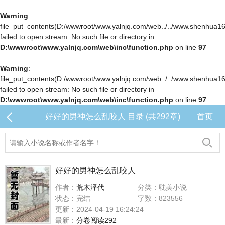
Warning
:
file_put_contents(D:/wwwroot/www.yalnjq.com/web../../www.shenhua163.c
failed to open stream: No such file or directory in
D:\wwwroot\www.yalnjq.com\web\inc\function.php
on line
97
Warning
:
file_put_contents(D:/wwwroot/www.yalnjq.com/web../../www.shenhua163.c
failed to open stream: No such file or directory in
D:\wwwroot\www.yalnjq.com\web\inc\function.php
on line
97
好好的男神怎么乱咬人 目录 (共292章)
首页
好好的男神怎么乱咬人
作者：
荒木泽代
分类：耽美小说
状态：完结
字数：823556
更新：2024-04-19 16:24:24
最新：
分卷阅读292