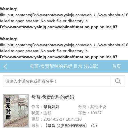
Warning
:
file_put_contents(D:/wwwroot/www.yalnjq.com/web../../www.shenhua163.c
failed to open stream: No such file or directory in
D:\wwwroot\www.yalnjq.com\web\inc\function.php
on line
97
Warning
:
file_put_contents(D:/wwwroot/www.yalnjq.com/web../../www.shenhua163.c
failed to open stream: No such file or directory in
D:\wwwroot\www.yalnjq.com\web\inc\function.php
on line
97
母畜-负责配种的妈妈 目录 (共1章)
首页
母畜-负责配种的妈妈
作者：
母畜妈妈
分类：其他小说
状态：连载
字数：10927
更新：2024-02-27 18:47:10
最新：
【母畜-负责配种的妈妈】（1）