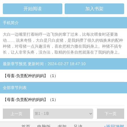
开始阅读
加入书架
手机简介
大白一边嘴里打着响哼一边飞快的窜了过来，比每次喂食时还要激
动…… 说来奇怪，大白是只白皮猪，是我妈攒了很久的钱换来的配种
种猪，对母猪一点兴趣没有，喜欢把精力撒在我妈身上。种猪不搞专
长，让人非常头疼，没办法，取精的任务自然就落在了我妈的身上。
最新章节预览 更新时间：2024-02-27 18:47:10
【母畜-负责配种的妈妈】（1）
全部章节列表
【母畜-负责配种的妈妈】（1）
上一页
下一页
首页
电脑版
书架
足迹
↑返回顶部