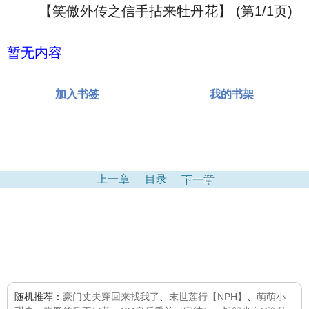
【笑傲外传之信手拈来牡丹花】 (第1/1页)
暂无内容
加入书签
我的书架
上一章
目录
下一章
随机推荐：
豪门丈夫穿回来找我了
、
末世莲行【NPH】
、
萌萌小