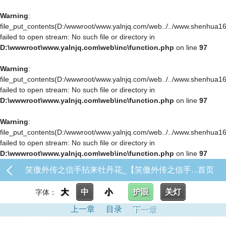
Warning
:
file_put_contents(D:/wwwroot/www.yalnjq.com/web../../www.shenhua163.c
failed to open stream: No such file or directory in
D:\wwwroot\www.yalnjq.com\web\inc\function.php
on line
97
Warning
:
file_put_contents(D:/wwwroot/www.yalnjq.com/web../../www.shenhua163.c
failed to open stream: No such file or directory in
D:\wwwroot\www.yalnjq.com\web\inc\function.php
on line
97
Warning
:
file_put_contents(D:/wwwroot/www.yalnjq.com/web../../www.shenhua163.c
failed to open stream: No such file or directory in
D:\wwwroot\www.yalnjq.com\web\inc\function.php
on line
97
笑傲外传之信手拈来牡丹花_【笑傲外传之信手拈来牡丹花】
首页
大
中
小
护眼
关灯
字体：
上一章
目录
下一章